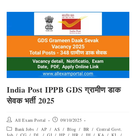
India Post IPPB GDS ग्रामीण डाक
सेवक भर्ती 2025
All Exam Portal
09/10/2025
Bank Jobs
/
AP
/
AS
/
Blog
/
BR
/
Central Govt.
Job
/
CG
/
DL
/
GJ
/
HP
/
HR
/
JH
/
KA
/
KL
/